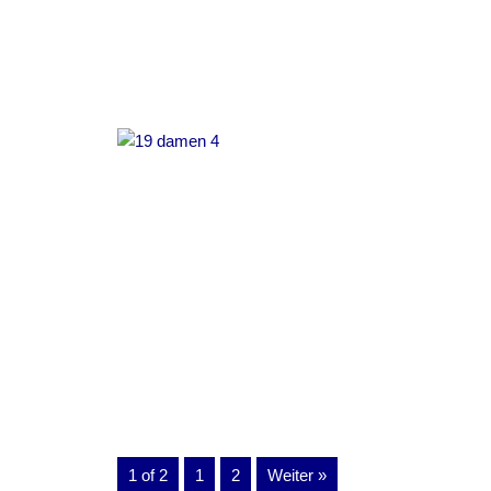
1 of 2
1
2
Weiter »