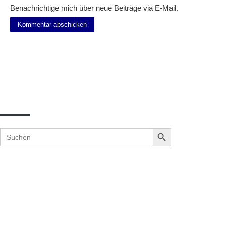
Benachrichtige mich über neue Beiträge via E-Mail.
Suche
Search Button
Search
for: