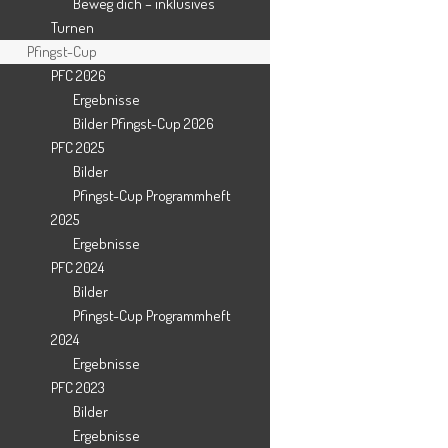
Beweg dich – inklusives
Turnen
Pfingst-Cup
PFC 2026
Ergebnisse
Kontakt
Bilder Pfingst-Cup 2026
PFC 2025
Bilder
SV Harderberg 1950 e.V.
Pfingst-Cup Programmheft
Schulstraße 20a
2025
49124 Georgsmarienhütte
Ergebnisse
PFC 2024
0541-60017967
Bilder
Pfingst-Cup Programmheft
kontakt@sv-harderberg.de
2024
Ergebnisse
www.sv-harderberg.de
PFC 2023
Bilder
Ergebnisse