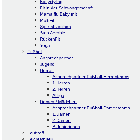
Bodystyling
Fit in der Schwangerschaft
Mama fit, Baby mit
MultiFit
Sportabzeichen
Step Aerobic
RückenFit
Yoga
Fußball
Ansprechpartner
Jugend
Herren
Ansprechpartner Fußball-Herrenteams
1.Herren
2.Herren
Altliga
Damen / Mädchen
Ansprechpartner Fußball-Damenteams
1.Damen
2.Damen
B-Juniorinnen
Lauftreff
Leichtathletik