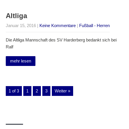
Altliga
Januar 15, 2016
|
Keine Kommentare
|
Fußball - Herren
Die Altliga Mannschaft des SV Harderberg bedankt sich bei
Ralf
mehr lesen
1 of 3
1
2
3
Weiter »
Suche