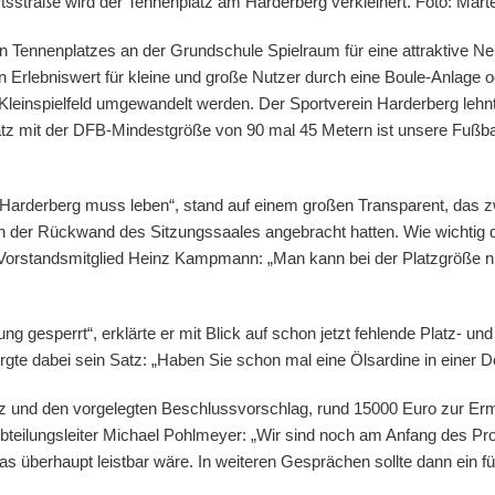
 Tennenplatzes an der Grundschule Spielraum für eine attraktive N
n Erlebniswert für kleine und große Nutzer durch eine Boule-Anlage o
in Kleinspielfeld umgewandelt werden. Der Sportverein Harderberg leh
tz mit der DFB-Mindestgröße von 90 mal 45 Metern ist unsere Fußball
 Harderberg muss leben“, stand auf einem großen Transparent, das zw
n der Rückwand des Sitzungssaales angebracht hatten. Wie wichtig d
ch Vorstandsmitglied Heinz Kampmann: „Man kann bei der Platzgröße n
g gesperrt“, erklärte er mit Blick auf schon jetzt fehlende Platz- und
te dabei sein Satz: „Haben Sie schon mal eine Ölsardine in einer 
z und den vorgelegten Beschlussvorschlag, rund 15000 Euro zur Ermi
eilungsleiter Michael Pohlmeyer: „Wir sind noch am Anfang des Pro
 überhaupt leistbar wäre. In weiteren Gesprächen sollte dann ein fü