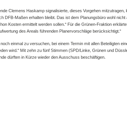
nde Clemens Haskamp signalisierte, dieses Vorgehen mitzutragen, kri
ch DFB-Maßen erhalten bleibt. Das ist dem Planungsbüro wohl nicht a
 schon Kosten ermittelt werden sollen.“ Für die Grünen-Fraktion erkl
 Aufwertung des Areals führenden Planervorschläge berücksichtigt.“
 noch einmal zu versuchen, bei einem Termin mit allen Beteiligten ei
eden wird.“ Mit zehn zu fünf Stimmen (SPD/Linke, Grünen und Düssler
unde dürften in Kürze wieder den Ausschuss beschäftigen.