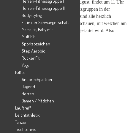
Herren-Fitnessgruppe I
gefreut! Am jetzigen Sonntag, den 6. August, findet um 11 Uhr
Herren-Fitnessgruppe II
die offene Generalprobe der beiden Tanzgruppen in der
Bodystyling
Harderberger Turnhalle statt. Zu dieser sind alle herzlich
Fit in der Schwangerschaft
eingeladen, sich die beiden Tänze anzuschauen, mit welchen am
Mama fit, Baby mit
Wochenende danach beim Wettkampf gestartet wird. Also
MultiFit
kommt gerne vorbei, wir freuen uns!!!
Sportabzeichen
Step Aerobic
RückenFit
Yoga
Fußball
Ansprechpartner
Jugend
Herren
Damen / Mädchen
Lauftreff
Leichtathletik
Tanzen
Tischtennis