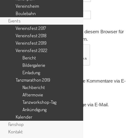
Vereinsheim
Website
Boulebahn
Events
Vereinsfest 2017
Name, E-Mail-Adresse und Website in diesem Browser für
Vereinsfest 2018
meinen nächsten Kommentar speichern.
Vereinsfest 2019
Vereinsfest 2022
Bericht
Bildergalerie
Einladung
Tanzmarathon 2019
Benachrichtige mich über nachfolgende Kommentare via E-
Nachbericht
Mail.
Aftermovie
Tanzworkshop-Tag
Benachrichtige mich über neue Beiträge via E-Mail.
Ankündigung
Kalender
Fanshop
Kontakt