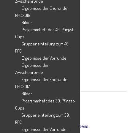
Zwischenrunde
Ergebnisse der Endrunde
PFC 2018
Bilder
Teilen mit:
Programmheft des 40. Pfingst-
Cups
X
Gruppeneinteilung zum 40.
Facebook
PFC
WhatsApp
Ergebnisse der Vorrunde
Drucken
Ergebnisse der
Zwischenrunde
Ergebnisse der Endrunde
Tanz und Turnen
PFC 2017
Bilder
Programmheft des 39. Pfingst-
Cups
Gruppeneinteilung zum 39.
Post
PFC
←
Bildergalerie – Umbau des Kunstrasens
navigation
Ergebnisse der Vorrunde –