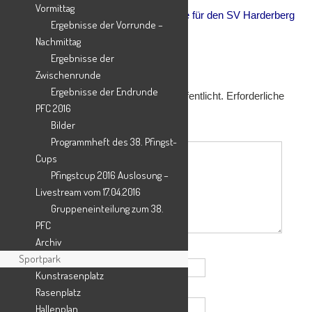
Vormittag
Erfolgreiches Wettkampf-Wochenende für den SV Harderberg
Ergebnisse der Vorrunde –
→
Nachmittag
Ergebnisse der
Schreibe einen Kommentar
Zwischenrunde
Ergebnisse der Endrunde
Deine E-Mail-Adresse wird nicht veröffentlicht.
Erforderliche
PFC 2016
Felder sind mit
*
markiert
Bilder
Kommentar
*
Programmheft des 38. Pfingst-
Cups
Pfingstcup 2016 Auslosung –
Livestream vom 17.04.2016
Gruppeneinteilung zum 38.
PFC
Archiv
Name
*
Sportpark
Kunstrasenplatz
E-Mail-Adresse
*
Rasenplatz
Hallenplan