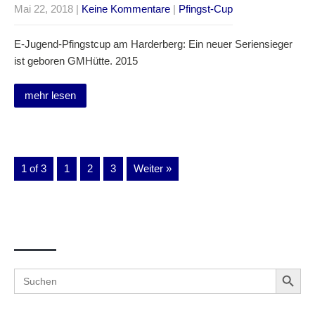
Mai 22, 2018
|
Keine Kommentare
|
Pfingst-Cup
E-Jugend-Pfingstcup am Harderberg: Ein neuer Seriensieger
ist geboren GMHütte. 2015
mehr lesen
1 of 3
1
2
3
Weiter »
Suche
Search Button
Search
for: