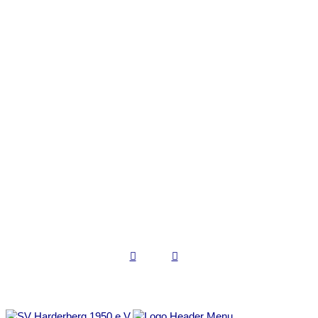
Kontakt
SV Harderberg 1950 e.V.
Schulstraße 20a
49124 Georgsmarienhütte
0541-60017967
kontakt@sv-harderberg.de
www.sv-harderberg.de
Copyright © 2022 SV Harderberg
Impressum | Datenschutz