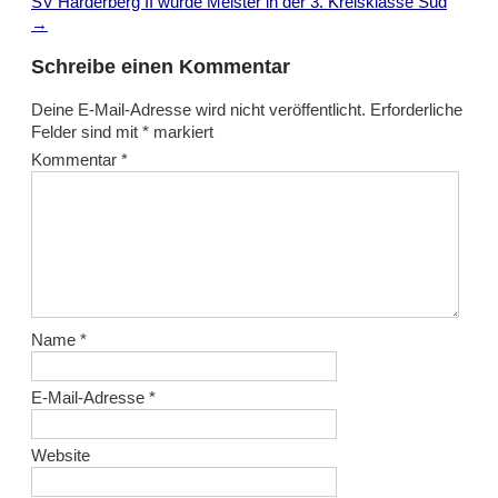
navigation
SV Harderberg II wurde Meister in der 3. Kreisklasse Süd
→
Schreibe einen Kommentar
Deine E-Mail-Adresse wird nicht veröffentlicht.
Erforderliche
Felder sind mit
*
markiert
Kommentar
*
Name
*
E-Mail-Adresse
*
Website