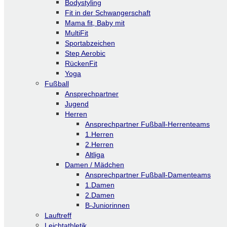
Bodystyling
Fit in der Schwangerschaft
Mama fit, Baby mit
MultiFit
Sportabzeichen
Step Aerobic
RückenFit
Yoga
Fußball
Ansprechpartner
Jugend
Herren
Ansprechpartner Fußball-Herrenteams
1.Herren
2.Herren
Altliga
Damen / Mädchen
Ansprechpartner Fußball-Damenteams
1.Damen
2.Damen
B-Juniorinnen
Lauftreff
Leichtathletik