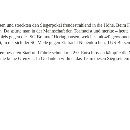
sen und streckten den Siegerpokal freudestrahlend in die Höhe. Beim 
kum. Da spürte man in der Mannschaft den Teamgeist und merkte – heu
piels gegen die JSG Bohmte/ Heringhausen, welches mit 4:0 gewonnen 
telt, in der sich der SC Melle gegen Eintracht Neuenkirchen, TUS Ber
en besseren Start und führte schnell mit 2:0. Entschlossen kämpfte di
nnte keine Grenzen. In Gedanken widmet das Team diesen Sieg seinem 