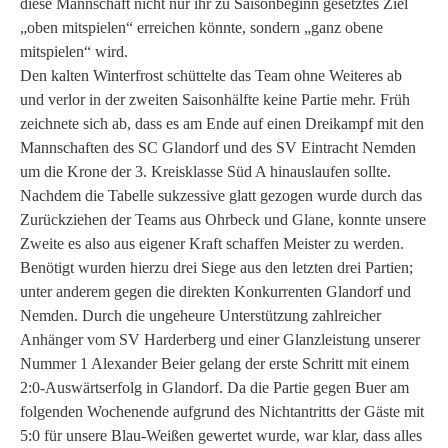
diese Mannschaft nicht nur ihr zu Saisonbeginn gesetztes Ziel
„oben mitspielen“ erreichen könnte, sondern „ganz obene
mitspielen“ wird.
Den kalten Winterfrost schüttelte das Team ohne Weiteres ab
und verlor in der zweiten Saisonhälfte keine Partie mehr. Früh
zeichnete sich ab, dass es am Ende auf einen Dreikampf mit den
Mannschaften des SC Glandorf und des SV Eintracht Nemden
um die Krone der 3. Kreisklasse Süd A hinauslaufen sollte.
Nachdem die Tabelle sukzessive glatt gezogen wurde durch das
Zurückziehen der Teams aus Ohrbeck und Glane, konnte unsere
Zweite es also aus eigener Kraft schaffen Meister zu werden.
Benötigt wurden hierzu drei Siege aus den letzten drei Partien;
unter anderem gegen die direkten Konkurrenten Glandorf und
Nemden. Durch die ungeheure Unterstützung zahlreicher
Anhänger vom SV Harderberg und einer Glanzleistung unserer
Nummer 1 Alexander Beier gelang der erste Schritt mit einem
2:0-Auswärtserfolg in Glandorf. Da die Partie gegen Buer am
folgenden Wochenende aufgrund des Nichtantritts der Gäste mit
5:0 für unsere Blau-Weißen gewertet wurde, war klar, dass alles