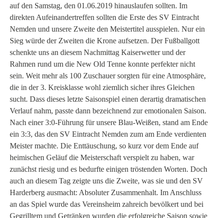
auf den Samstag, den 01.06.2019 hinauslaufen sollten. Im
direkten Aufeinandertreffen sollten die Erste des SV Eintracht
Nemden und unsere Zweite den Meistertitel ausspielen. Nur ein
Sieg würde der Zweiten die Krone aufsetzen. Der Fußballgott
schenkte uns an diesem Nachmittag Kaiserwetter und der
Rahmen rund um die New Old Tenne konnte perfekter nicht
sein. Weit mehr als 100 Zuschauer sorgten für eine Atmosphäre,
die in der 3. Kreisklasse wohl ziemlich sicher ihres Gleichen
sucht. Dass dieses letzte Saisonspiel einen derartig dramatischen
Verlauf nahm, passte dann bezeichnend zur emotionalen Saison.
Nach einer 3:0-Führung für unsere Blau-Weißen, stand am Ende
ein 3:3, das den SV Eintracht Nemden zum am Ende verdienten
Meister machte. Die Enttäuschung, so kurz vor dem Ende auf
heimischen Geläuf die Meisterschaft verspielt zu haben, war
zunächst riesig und es bedurfte einigen tröstenden Worten. Doch
auch an diesem Tag zeigte uns die Zweite, was sie und den SV
Harderberg ausmacht: Absoluter Zusammenhalt. Im Anschluss
an das Spiel wurde das Vereinsheim zahreich bevölkert und bei
Gegrilltem und Getränken wurden die erfolgreiche Saison sowie