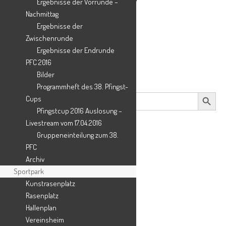
Ergebnisse der Vorrunde –
Nachmittag
Ergebnisse der
Zwischenrunde
Ergebnisse der Endrunde
Suche
PFC 2016
Bilder
Programmheft des 38. Pfingst-
Search Button
Search
Cups
for:
Pfingstcup 2016 Auslosung –
Livestream vom 17.04.2016
Gruppeneinteilung zum 38.
PFC
Archiv
Sportpark
Kunstrasenplatz
Rasenplatz
Hallenplan
Vereinsheim