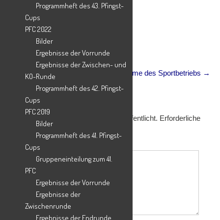
Programmheft des 43. Pfingst-
Cups
PFC 2022
Bilder
Post
←
Drei Fragen an Sigfried Mindrup
Ergebnisse der Vorrunde
navigation
Ergebnisse der Zwischen- und
Wiederaufnahme des Sportbetriebs
→
KO-Runde
Programmheft des 42. Pfingst-
Schreibe einen Kommentar
Cups
PFC 2019
Deine E-Mail-Adresse wird nicht veröffentlicht.
Erforderliche
Bilder
Felder sind mit
*
markiert
Programmheft des 41. Pfingst-
Kommentar
*
Cups
Gruppeneinteilung zum 41.
PFC
Ergebnisse der Vorrunde
Ergebnisse der
Zwischenrunde
Ergebnisse der Endrunde