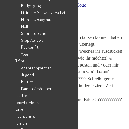
Download Dance-Logo
Bodystyling
Fit in der Schwangerschaft
Mama fit, Baby mit
MultiFit
Hallo liebe Kinder! ????????
Sportabzeichen
Da wir ja leider zur Zeit nicht gemeinsam tanzen können, haben
Step Aerobic
wir uns etwas anderes Schönes für euch überlegt!
RückenFit
Ich schicke euch gleich unser Tanzlogo, welches ihr ausdrucken
Yoga
und so bunt und schön gestalten könnt, wie ihr möchtet! ☺️
Fußball
Die fertigen Bilder könnt ihr dann selbst posten und / oder mir
Ansprechpartner
(Velina:
ve.ernst@gmx.de
) schicken – dann wird das auf
Jugend
Facebook und Instagram veröffentlicht. ???? Schreibt gerne
Herren
noch euer Alter und was ihr am meisten in der jetzigen Zeit
Damen / Mädchen
vermisst dazu.
Lauftreff
Bin gespannt auf eure kreativen Ideen und Bilder! ????????????
Leichtathletik
Bleibt gesund und munter! ????
Tanzen
Tischtennis
Turnen