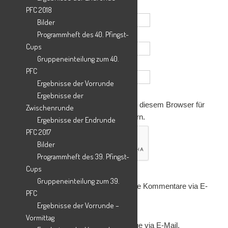
Name
*
PFC 2018
Bilder
Programmheft des 40. Pfingst-
E-Mail-Adresse
*
Cups
Gruppeneinteilung zum 40.
Website
PFC
Ergebnisse der Vorrunde
Ergebnisse der
Name, E-Mail-Adresse und Website in diesem Browser für
Zwischenrunde
meinen nächsten Kommentar speichern.
Ergebnisse der Endrunde
PFC 2017
Bilder
Programmheft des 39. Pfingst-
Cups
Gruppeneinteilung zum 39.
Benachrichtige mich über nachfolgende Kommentare via E-
PFC
Mail.
Ergebnisse der Vorrunde –
Vormittag
Benachrichtige mich über neue Beiträge via E-Mail.