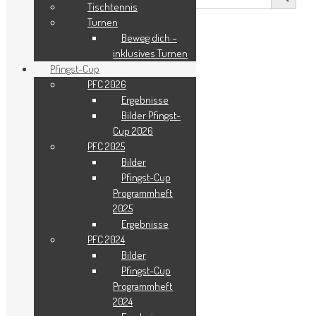
Tischtennis
Turnen
Beweg dich –
inklusives Turnen
Pfingst-Cup
PFC 2026
Ergebnisse
Bilder Pfingst-
Cup 2026
PFC 2025
Bilder
Pfingst-Cup
Programmheft
2025
Ergebnisse
PFC 2024
Bilder
Pfingst-Cup
Programmheft
2024