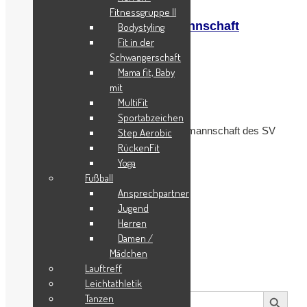
Fitnessgruppe II
Trainerteam der 1. Damenmannschaft
Bodystyling
freigestellt
Fit in der
Schwangerschaft
Mama fit, Baby
November 3, 2022
|
Keine Kommentare
mit
|
Allgemein
MultiFit
Sportabzeichen
Das Trainerteam der 1. Damenfußballmannschaft des SV
Step Aerobic
Harderberg wurde Anfang
RückenFit
Yoga
mehr lesen
Fußball
Ansprechpartner
Jugend
Herren
Damen /
Suche
Mädchen
Lauftreff
Leichtathletik
Search Button
Search
Tanzen
for: