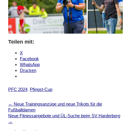
Teilen mit:
X
Facebook
WhatsApp
Drucken
PFC 2024
,
Pfingst-Cup
Post
←
Neue Trainingsanzüge und neue Trikots für die
navigation
Fußballdamen
Neue Fitnessangebote und ÜL-Suche beim SV Harderberg
→