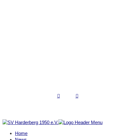
Kontakt
SV Harderberg 1950 e.V.
Schulstraße 20a
49124 Georgsmarienhütte
0541-60017967
kontakt@sv-harderberg.de
www.sv-harderberg.de
Copyright © 2022 SV Harderberg
Impressum | Datenschutz
Home
News