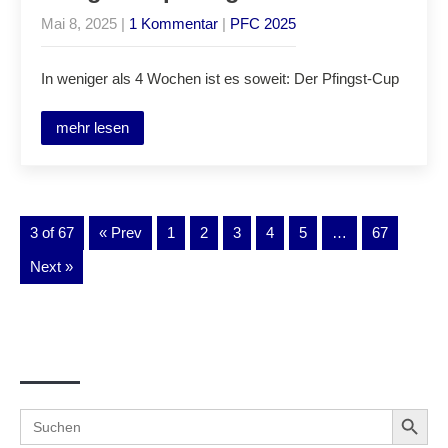
Mai 8, 2025
|
1 Kommentar
|
PFC 2025
In weniger als 4 Wochen ist es soweit: Der Pfingst-Cup
mehr lesen
3 of 67
« Prev
1
2
3
4
5
…
67
Next »
Suche
Search Button
Search
for: