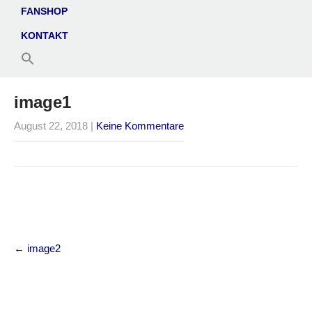
FANSHOP
KONTAKT
image1
August 22, 2018
|
Keine Kommentare
Post
←
image2
navigation