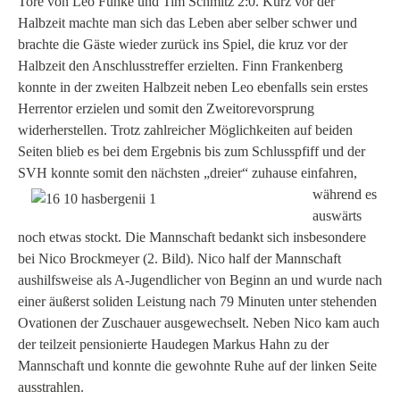
Tore von Leo Funke und Tim Schmitz 2:0. Kurz vor der
Halbzeit machte man sich das Leben aber selber schwer und
brachte die Gäste wieder zurück ins Spiel, die kruz vor der
Halbzeit den Anschlusstreffer erzielten. Finn Frankenberg
konnte in der zweiten Halbzeit neben Leo ebenfalls sein erstes
Herrentor erzielen und somit den Zweitorevorsprung
widerherstellen. Trotz zahlreicher Möglichkeiten auf beiden
Seiten blieb es bei dem Ergebnis bis zum Schlusspfiff und der
SVH konnte somit den nächsten „dreier“
zuhause einfahren,
während es
auswärts
noch etwas stockt. Die Mannschaft bedankt sich insbesondere
bei Nico Brockmeyer (2. Bild). Nico half der Mannschaft
aushilfsweise als A-Jugendlicher von Beginn an und wurde nach
einer äußerst soliden Leistung nach 79 Minuten
unter stehenden
Ovationen der Zuschauer ausgewechselt. Neben Nico kam auch
der teilzeit pensionierte Haudegen Markus Hahn zu der
Mannschaft und konnte
die gewohnte Ruhe auf der linken Seite
ausstrahlen.