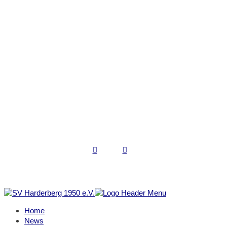
Kontakt
SV Harderberg 1950 e.V.
Schulstraße 20a
49124 Georgsmarienhütte
0541-60017967
kontakt@sv-harderberg.de
www.sv-harderberg.de
Copyright © 2022 SV Harderberg
Impressum | Datenschutz
Home
News