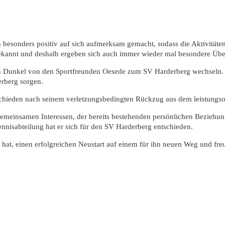
en besonders positiv auf sich aufmerksam gemacht, sodass die Aktivit
l bekannt und deshalb ergeben sich auch immer wieder mal besondere Üb
n Dunkel von den Sportfreunden Oesede zum SV Harderberg wechseln. Der
erberg sorgen.
chieden nach seinem verletzungsbedingten Rückzug aus dem leistungsorie
gemeinsamen Interessen, der bereits bestehenden persönlichen Beziehung
nisabteilung hat er sich für den SV Harderberg entschieden.
h hat, einen erfolgreichen Neustart auf einem für ihn neuen Weg und f