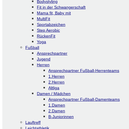
Bodystyling
Fit in der Schwangerschaft
Mama fit, Baby mit
MultiFit
Sportabzeichen
Step Aerobic
RückenFit
Yoga
Fußball
Ansprechpartner
Jugend
Herren
Ansprechpartner Fußball-Herrenteams
1.Herren
2.Herren
Altliga
Damen / Mädchen
Ansprechpartner Fußball-Damenteams
1.Damen
2.Damen
B-Juniorinnen
Lauftreff
Leichtathletik