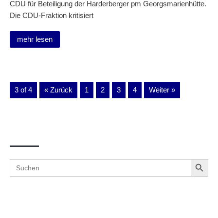
CDU für Beteiligung der Harderberger pm Georgsmarienhütte.
Die CDU-Fraktion kritisiert
mehr lesen
3 of 4
« Zurück
1
2
3
4
Weiter »
Suche
Search Button
Search
for: