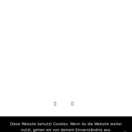
SV Harderberg 1950 e.V.
Schulstraße 20a
49124 Georgsmarienhütte
0541-60017967
kontakt@sv-harderberg.de
www.sv-harderberg.de
Diese Website benutzt Cookies. Wenn du die Website weiter
nutzt, gehen wir von deinem Einverständnis aus.
Copyright © 2022 SV Harderberg