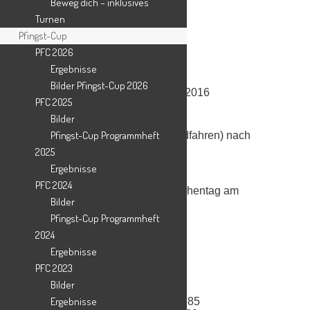
Beweg dich – inklusives
09. Mai und 23. Mai 2016
Turnen
06. Juni und 20. Juni 2016
Pfingst-Cup
PFC 2026
Ferien
Ergebnisse
08. August und 22. August 2016
Bilder Pfingst-Cup 2026
05. September und 19. September 2016
PFC 2025
Bilder
Pfingst-Cup Programmheft
Ausdauer (Laufen, Walken und Radfahren) nach
Vereinbarung.
2025
Ergebnisse
PFC 2024
Es darf auch gerne der Sportabzeichentag am
Bilder
29.05.2016 auf dem Rehlberg
genutzt werden.
Pfingst-Cup Programmheft
2024
Ergebnisse
PFC 2023
Bilder
Ulla Völkskow Tel.: 05401 / 41967
Ergebnisse
Silke Forthmann Tel.: 05401 / 365 685