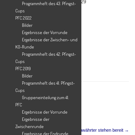
Andrea Liedmann Tel.: 05401 / 59129
Programmheft des 43. Pfingst-
andrea.liedmann@gmx.de
Cups
PFC 2022
Teilen mit:
Bilder
X
Ergebnisse der Vorrunde
Facebook
Ergebnisse der Zwischen- und
WhatsApp
KO-Runde
Drucken
Programmheft des 42. Pfingst-
Cups
PFC 2019
News - Sonstiges (Chronikrelevant)
Bilder
Programmheft des 41. Pfingst-
Cups
Gruppeneinteilung zum 41.
PFC
Ergebnisse der Vorrunde
Post
←
Die ersten 8 Teams des 38. PFC
navigation
Ergebnisse der
Zwischenrunde
Die nächsten Titelanwährter stehen bereit
→
Ergebnisse der Endrunde