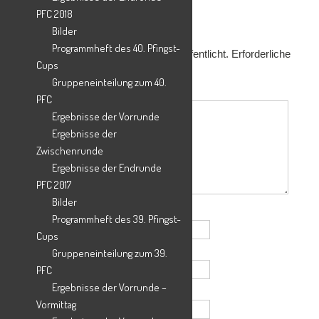
PFC 2018
Schreibe einen Kommentar
Bilder
Programmheft des 40. Pfingst-
Deine E-Mail-Adresse wird nicht veröffentlicht.
Erforderliche
Cups
Felder sind mit
*
markiert
Gruppeneinteilung zum 40.
Kommentar
*
PFC
Ergebnisse der Vorrunde
Ergebnisse der
Zwischenrunde
Ergebnisse der Endrunde
PFC 2017
Bilder
Name
*
Programmheft des 39. Pfingst-
Cups
E-Mail-Adresse
*
Gruppeneinteilung zum 39.
PFC
Ergebnisse der Vorrunde –
Website
Vormittag