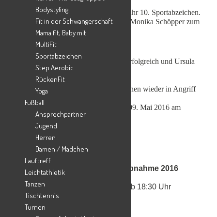
Bodystyling
Regina und Jens-Oliver Ernst erhielten ihr 10. Sportabzeichen.
Fit in der Schwangerschaft
Ute Schekahn erhielt zum 15. Mal und Monika Schöpper zum
20. Mal ihr Sportabzeichen.
Mama fit, Baby mit
MultiFit
Sportabzeichen
Manfred Völkskow war zum 25. Mal erfolgreich und Ursula
Step Aerobic
Völkskow konnte ihr
RückenFit
40. Sportabzeichen entgegen nehmen.
Auch im Jahr 2016 werden die Disziplinen wieder in Angriff
Yoga
genommen.
Fußball
Erster Abnahmetermin ist Montag, der 09. Mai 2016 am
Ansprechpartner
Sportplatz Harderberg.
Jugend
Herren
Damen / Mädchen
Lauftreff
Termine für die Sportabzeichenabnahme 2016
Leichtathletik
Tanzen
Auf dem Sportplatz in Harderberg ab 18:30 Uhr
Tischtennis
Turnen
Montag den