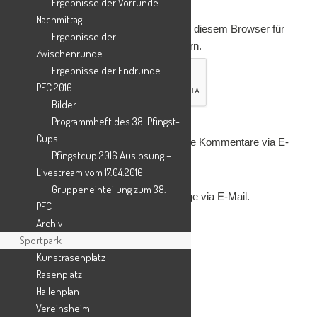
Ergebnisse der Vorrunde –
Nachmittag
Name, E-Mail-Adresse und Website in diesem Browser für
Ergebnisse der
meinen nächsten Kommentar speichern.
Zwischenrunde
Ergebnisse der Endrunde
PFC 2016
Bilder
Programmheft des 38. Pfingst-
Cups
Benachrichtige mich über nachfolgende Kommentare via E-
Pfingstcup 2016 Auslosung –
Mail.
Livestream vom 17.04.2016
Gruppeneinteilung zum 38.
Benachrichtige mich über neue Beiträge via E-Mail.
PFC
Archiv
Sportpark
Kunstrasenplatz
Rasenplatz
Suche
Hallenplan
Vereinsheim