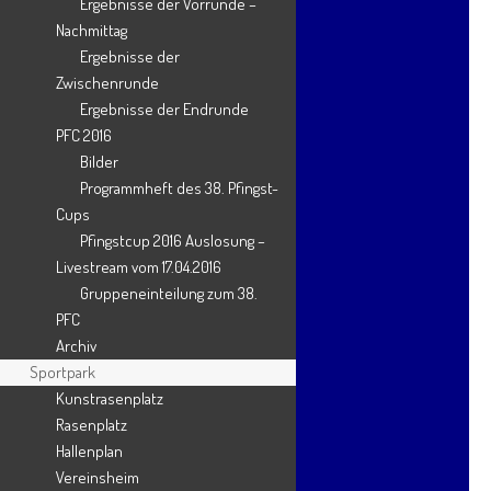
Dezember 2025
Ergebnisse der Vorrunde –
Nachmittag
Oktober 2025
Ergebnisse der
September 2025
Zwischenrunde
Ergebnisse der Endrunde
August 2025
PFC 2016
Juli 2025
Bilder
Juni 2025
Programmheft des 38. Pfingst-
Cups
Mai 2025
Pfingstcup 2016 Auslosung –
April 2025
Livestream vom 17.04.2016
Gruppeneinteilung zum 38.
März 2025
PFC
Februar 2025
Archiv
Sportpark
Januar 2025
Kunstrasenplatz
Dezember 2024
Rasenplatz
November 2024
Hallenplan
Vereinsheim
Oktober 2024