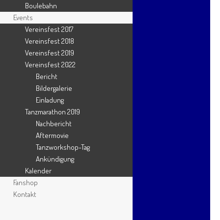
Boulebahn
September 2024
Events
Vereinsfest 2017
August 2024
Vereinsfest 2018
Juni 2024
Vereinsfest 2019
Mai 2024
Vereinsfest 2022
Bericht
April 2024
Bildergalerie
März 2024
Einladung
Tanzmarathon 2019
Februar 2024
Nachbericht
Januar 2024
Aftermovie
Tanzworkshop-Tag
Dezember 2023
Ankündigung
Oktober 2023
Kalender
September 2023
Fanshop
Kontakt
August 2023
Juni 2023