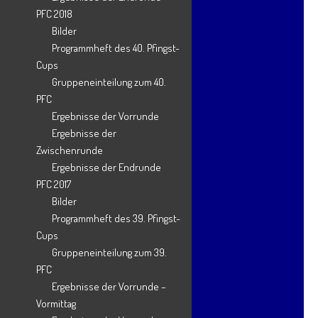
Spenden Shop
PFC 2018
Bilder
Uncategorised
Programmheft des 40. Pfingst-
Uncategorized
Cups
Vereinsfest
Gruppeneinteilung zum 40.
PFC
Vereinsheim
Ergebnisse der Vorrunde
Ergebnisse der
Archives
Zwischenrunde
Ergebnisse der Endrunde
PFC 2017
Juli 2026
Bilder
Programmheft des 39. Pfingst-
Mai 2026
Cups
April 2026
Gruppeneinteilung zum 39.
PFC
Februar 2026
Ergebnisse der Vorrunde –
Januar 2026
Vormittag