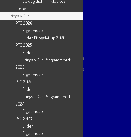
Beweg dich – inklusives
Fußball – Jugend
Turnen
Pfingst-Cup
Grünkohlessen
PFC 2026
Jubiläum
Ergebnisse
Bilder Pfingst-Cup 2026
Kwon Tae Bo
PFC 2025
Lauftreff
Bilder
Leichtathletik Trainingsgemeinschaft
Pfingst-Cup Programmheft
2025
News – Sonstiges (Chronikrelevant)
Ergebnisse
Nordic Walking
PFC 2024
Bilder
Orientalischer Tanz
Pfingst-Cup Programmheft
Pfingst-Cup
2024
All Stars
Ergebnisse
PFC 2023
PFC 2016
Bilder
PFC 2017
Ergebnisse