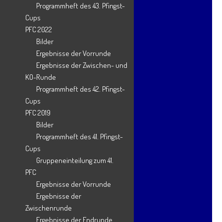
PFC 2018
Programmheft des 43. Pfingst-
Cups
PFC 2019
PFC 2022
PFC 2022
Bilder
Ergebnisse der Vorrunde
PFC 2023
Ergebnisse der Zwischen- und
PFC 2024
KO-Runde
Programmheft des 42. Pfingst-
PFC 2025
Cups
PFC 2026
PFC 2019
Bilder
Sportabzeichen
Programmheft des 41. Pfingst-
Step Aerobic
Cups
Tanz und Turnen
Gruppeneinteilung zum 41.
PFC
Tischtennis
Ergebnisse der Vorrunde
Turn -und Tanzabteilung
Ergebnisse der
Zwischenrunde
Umgestaltung der Sportanlage
Ergebnisse der Endrunde