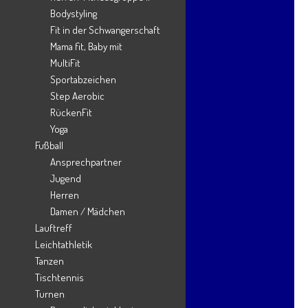
Bodystyling
Ambulanter Herzsport
Fit in der Schwangerschaft
Babys Bewegung
Mama fit, Baby mit
MultiFit
Badminton
Sportabzeichen
Beweg dich!
Step Aerobic
RückenFit
Chronik
Yoga
Darts
Fußball
Events
Ansprechpartner
Jugend
Fitness
Herren
Fit in der Schwangerschaft
Damen / Mädchen
Mama fit, Baby mit
Lauftreff
Leichtathletik
Fußball – Berichte
Tanzen
Fußball – Damen
Tischtennis
Turnen
Fußball – Herren