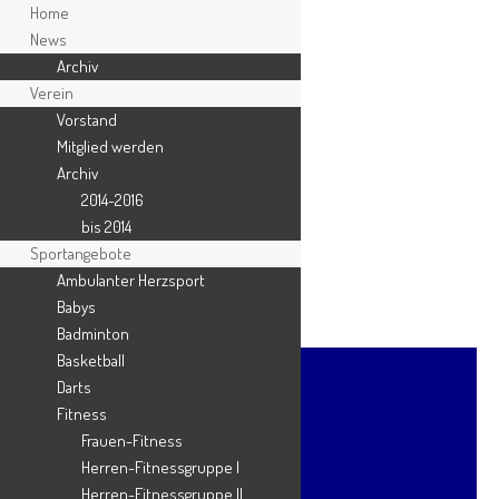
Home
News
Archiv
2016
Verein
Vorstand
Mitglied werden
Teilen mit:
Archiv
2014-2016
X
bis 2014
Facebook
Sportangebote
WhatsApp
Ambulanter Herzsport
Drucken
Babys
Badminton
Basketball
Kategorie
Darts
Fitness
Frauen-Fitness
#Kurzinfo
Herren-Fitnessgruppe I
Allgemein
Herren-Fitnessgruppe II